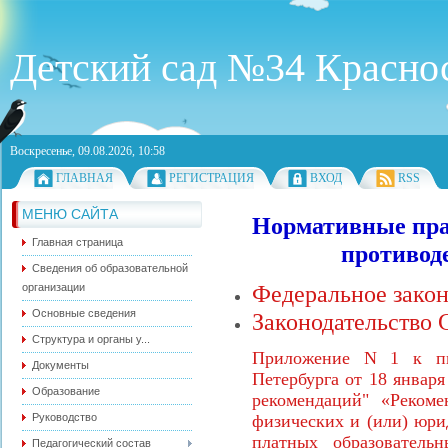
Детский сад №34 Краснос
Воскресенье, 09.08.2026, 10:58
ГЛАВНАЯ
РЕГИСТРАЦИЯ
ВХОД
RSS
МЕНЮ САЙТА
Нормативные пра
Главная страница
противод
Сведения об образовательной
Федеральное закон
организации
Основные сведения
Законодательство 
Структура и органы у...
Приложение N 1 к
п
Документы
Петербурга от 18 января
Образование
рекомендаций
"
«Рекомен
Руководство
физических и (или) юри
платных образовател
Педагогический состав